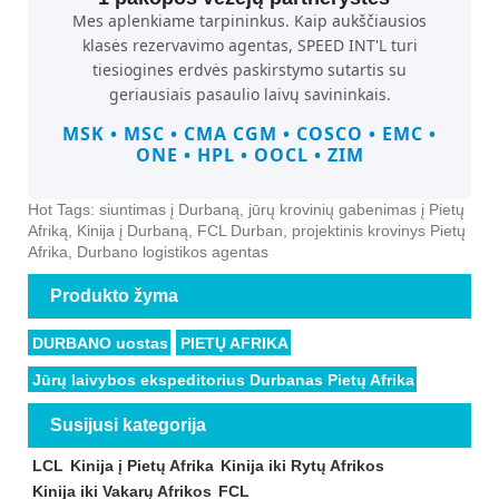
Mes aplenkiame tarpininkus. Kaip aukščiausios
klasės rezervavimo agentas, SPEED INT'L turi
tiesiogines erdvės paskirstymo sutartis su
geriausiais pasaulio laivų savininkais.
MSK • MSC • CMA CGM • COSCO • EMC •
ONE • HPL • OOCL • ZIM
Hot Tags: siuntimas į Durbaną, jūrų krovinių gabenimas į Pietų
Afriką, Kinija į Durbaną, FCL Durban, projektinis krovinys Pietų
Afrika, Durbano logistikos agentas
Produkto žyma
DURBANO uostas
PIETŲ AFRIKA
Jūrų laivybos ekspeditorius Durbanas Pietų Afrika
Susijusi kategorija
LCL
Kinija į Pietų Afrika
Kinija iki Rytų Afrikos
Kinija iki Vakarų Afrikos
FCL