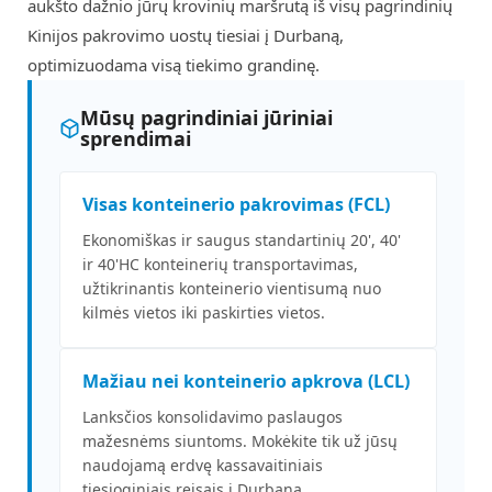
aukšto dažnio jūrų krovinių maršrutą iš visų pagrindinių
Kinijos pakrovimo uostų tiesiai į Durbaną,
optimizuodama visą tiekimo grandinę.
Mūsų pagrindiniai jūriniai
sprendimai
Visas konteinerio pakrovimas (FCL)
Ekonomiškas ir saugus standartinių 20', 40'
ir 40'HC konteinerių transportavimas,
užtikrinantis konteinerio vientisumą nuo
kilmės vietos iki paskirties vietos.
Mažiau nei konteinerio apkrova (LCL)
Lanksčios konsolidavimo paslaugos
mažesnėms siuntoms. Mokėkite tik už jūsų
naudojamą erdvę kassavaitiniais
tiesioginiais reisais į Durbaną.