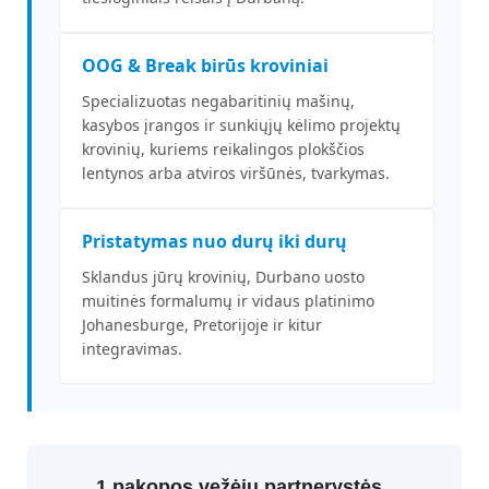
OOG & Break birūs kroviniai
Specializuotas negabaritinių mašinų,
kasybos įrangos ir sunkiųjų kėlimo projektų
krovinių, kuriems reikalingos plokščios
lentynos arba atviros viršūnės, tvarkymas.
Pristatymas nuo durų iki durų
Sklandus jūrų krovinių, Durbano uosto
muitinės formalumų ir vidaus platinimo
Johanesburge, Pretorijoje ir kitur
integravimas.
1 pakopos vežėjų partnerystės