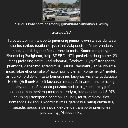
Saugus transporto priemonių gabenimas vandenynu į Afriką
2026/05/13
Tarpvalstybiniai transporto priemonių jūriniai kroviniai susiduria su
didelės rizikos iššūkiais, įskaitant žalą uoste, sūraus vandens
koroziją ir didelį perkėlimą tranzito metu. Šiame straipsnyje
išsamiai apžvelgiama, kaip SPEED INT'L pasitelkia daugiau nei 20
metų profesinę patirtį, kad pristatytų "vadovėlių lygio" transporto
priemonių gabenimo sprendimus į Afriką. Nesvarbu, ar naudojame
mūsų labai ekonomišką „4 automobilių vienam konteineriui“ modelį,
ar tvarkome didelio masto komercinius laivynus visiškai uždaruose
Ro-Ro (Roll-on/Roll-off) laivuose, mes pašaliname tranzito riziką,
taikydami griežtą uosto priežiūrą vietoje ir „milimetro lygio“
apsaugos nuo įbrėžimų metodus. Įrodyta, kad daugiau nei 8 976
sėkmingų transporto priemonių siuntų, mūsų atsidavusios
komandos sklandus koordinavimas garantuoja mūsų didžiausią
pažadą: saugų ir be žalos kiekvienos transporto priemonės
pristatymą į Afrikos rinką.