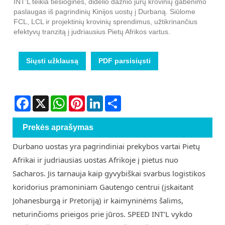
INT'L teikia tiesiogines, didelio dažnio jūrų krovinių gabenimo
paslaugas iš pagrindinių Kinijos uostų į Durbaną. Siūlome
FCL, LCL ir projektinių krovinių sprendimus, užtikrinančius
efektyvų tranzitą į judriausius Pietų Afrikos vartus.
Siųsti užklausą
PDF parsisiųsti
Facebook
X
WhatsApp
Pinterest
LinkedIn
Share
Prekės aprašymas
Durbano uostas yra pagrindiniai prekybos vartai Pietų
Afrikai ir judriausias uostas Afrikoje į pietus nuo
Sacharos. Jis tarnauja kaip gyvybiškai svarbus logistikos
koridorius pramoniniam Gautengo centrui (įskaitant
Johanesburgą ir Pretoriją) ir kaimyninėms šalims,
neturinčioms prieigos prie jūros. SPEED INT'L vykdo