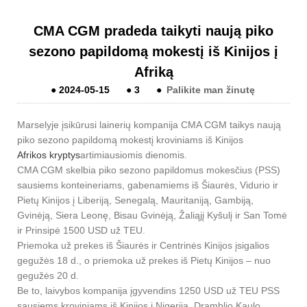
CMA CGM pradeda taikyti naują piko
sezono papildomą mokestį iš Kinijos į
Afriką
●
2024-05-15
●
3
●
Palikite man žinutę
Marselyje įsikūrusi lainerių kompanija CMA CGM taikys naują
piko sezono papildomą mokestį kroviniams iš Kinijos
Afrikos kryptys
artimiausiomis dienomis.
CMA CGM skelbia piko sezono papildomus mokesčius (PSS)
sausiems konteineriams, gabenamiems iš Šiaurės, Vidurio ir
Pietų Kinijos į Liberiją, Senegalą, Mauritaniją, Gambiją,
Gvinėją, Siera Leonę, Bisau Gvinėją, Žaliąjį Kyšulį ir San Tomė
ir Prinsipė 1500 USD už TEU.
Priemoka už prekes iš Šiaurės ir Centrinės Kinijos įsigalios
gegužės 18 d., o priemoka už prekes iš Pietų Kinijos – nuo ​​
gegužės 20 d.
Be to, laivybos kompanija įgyvendins 1250 USD už TEU PSS
sausiems kroviniams iš Kinijos į Nigeriją, Dramblio Kaulo