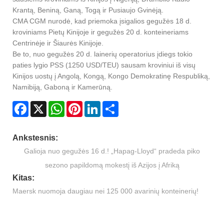
Krantą, Beniną, Ganą, Togą ir Pusiaujo Gvinėją.
CMA CGM nurodė, kad priemoka įsigalios gegužės 18 d.
kroviniams Pietų Kinijoje ir gegužės 20 d. konteineriams
Centrinėje ir Šiaurės Kinijoje.
Be to, nuo gegužės 20 d. lainerių operatorius įdiegs tokio
paties lygio PSS (1250 USD/TEU) sausam kroviniui iš visų
Kinijos uostų į Angolą, Kongą, Kongo Demokratinę Respubliką,
Namibiją, Gaboną ir Kamerūną.
Facebook
X
WhatsApp
Pinterest
LinkedIn
Share
Ankstesnis:
Galioja nuo gegužės 16 d.! „Hapag-Lloyd“ pradeda piko
sezono papildomą mokestį iš Azijos į Afriką
Kitas:
Maersk nuomoja daugiau nei 125 000 avarinių konteinerių!