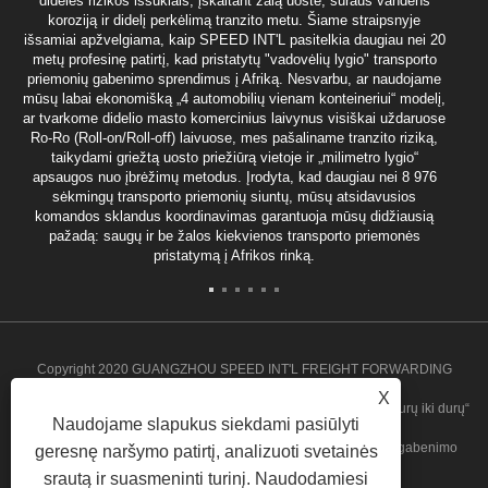
didelės rizikos iššūkiais, įskaitant žalą uoste, sūraus vandens
koroziją ir didelį perkėlimą tranzito metu. Šiame straipsnyje
išsamiai apžvelgiama, kaip SPEED INT'L pasitelkia daugiau nei 20
metų profesinę patirtį, kad pristatytų "vadovėlių lygio" transporto
priemonių gabenimo sprendimus į Afriką. Nesvarbu, ar naudojame
mūsų labai ekonomišką „4 automobilių vienam konteineriui“ modelį,
ar tvarkome didelio masto komercinius laivynus visiškai uždaruose
Ro-Ro (Roll-on/Roll-off) laivuose, mes pašaliname tranzito riziką,
taikydami griežtą uosto priežiūrą vietoje ir „milimetro lygio“
apsaugos nuo įbrėžimų metodus. Įrodyta, kad daugiau nei 8 976
sėkmingų transporto priemonių siuntų, mūsų atsidavusios
komandos sklandus koordinavimas garantuoja mūsų didžiausią
pažadą: saugų ir be žalos kiekvienos transporto priemonės
pristatymą į Afrikos rinką.
Copyright 2020 GUANGZHOU SPEED INT'L FREIGHT FORWARDING
X
CO.,LTD. - Angolos grupinis krovinių gabenimas, Angolos „nuo durų iki durų“
Naudojame slapukus siekdami pasiūlyti
paslauga, masinių siuntų pertraukos, Ganos grupinio krovinių gabenimo
geresnę naršymo patirtį, analizuoti svetainės
srautą ir suasmeninti turinį. Naudodamiesi
paslauga Visos teisės saugomos